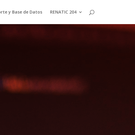
rte y Base de Datos
RENATIC 204